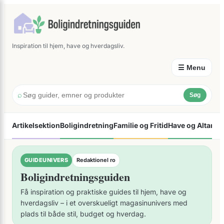
×
Spring
til
indhold
Inspiration til hjem, have og hverdagsliv.
☰ Menu
⌕
Søg
Artikelsektion
Boligindretning
Familie og Fritid
Have og Altan
Øk
GUIDEUNIVERS
Redaktionel ro
Boligindretningsguiden
Få inspiration og praktiske guides til hjem, have og
hverdagsliv – i et overskueligt magasinunivers med
plads til både stil, budget og hverdag.