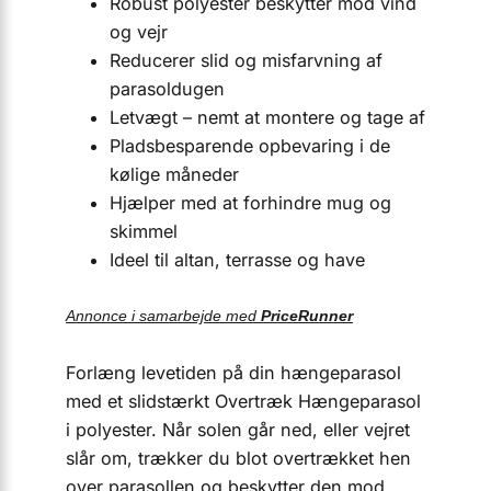
Robust polyester beskytter mod vind
og vejr
Reducerer slid og misfarvning af
parasoldugen
Letvægt – nemt at montere og tage af
Pladsbesparende opbevaring i de
kølige måneder
Hjælper med at forhindre mug og
skimmel
Ideel til altan, terrasse og have
Annonce i samarbejde med
PriceRunner
Forlæng levetiden på din hængeparasol
med et slidstærkt Overtræk Hængeparasol
i polyester. Når solen går ned, eller vejret
slår om, trækker du blot overtrækket hen
over parasollen og beskytter den mod