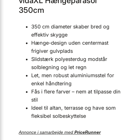
vidaXL Hængeparasol
350cm
350 cm diameter skaber bred og
effektiv skygge
Hænge-design uden centermast
frigiver gulvplads
Slidstærk polyesterdug modstår
solblegning og let regn
Let, men robust aluminiumsstel for
enkel håndtering
Fås i flere farver – nem at tilpasse din
stil
Ideel til altan, terrasse og have som
fleksibel solbeskyttelse
Annonce i samarbejde med
PriceRunner