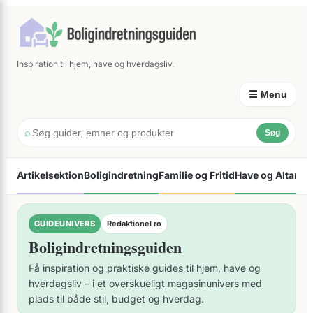
×
Spring
til
indhold
Inspiration til hjem, have og hverdagsliv.
☰ Menu
⌕
Søg
Artikelsektion
Boligindretning
Familie og Fritid
Have og Altan
Øk
GUIDEUNIVERS
Redaktionel ro
Boligindretningsguiden
Få inspiration og praktiske guides til hjem, have og
hverdagsliv – i et overskueligt magasinunivers med
plads til både stil, budget og hverdag.