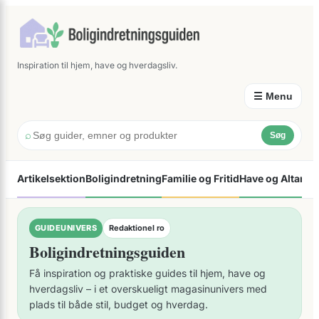
×
Spring
til
indhold
Inspiration til hjem, have og hverdagsliv.
☰ Menu
⌕
Søg
Artikelsektion
Boligindretning
Familie og Fritid
Have og Altan
Øk
GUIDEUNIVERS
Redaktionel ro
Boligindretningsguiden
Få inspiration og praktiske guides til hjem, have og
hverdagsliv – i et overskueligt magasinunivers med
plads til både stil, budget og hverdag.