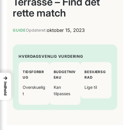
Terrasse – Find det
rette match
oktober 15, 2023
Opdateret:
GUIDE
HVERDAGSVENLIG VURDERING
TIDSFORBR
BUDGETNIV
BESVÆRSG
→
UG
EAU
RAD
Indhold
Overskuelig
Kan
Lige til
t
tilpasses